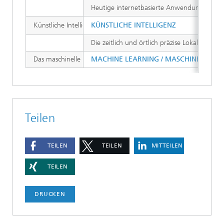
Heutige internetbasierte Anwendungen, die 
Künstliche Intelligenz (KI) ist ein Teilgebiet der Informatik,
KÜNSTLICHE INTELLIGENZ
Die zeitlich und örtlich präzise Lokalisier
Das maschinelle Lernen ist eine Disziplin der Informatik, des
MACHINE LEARNING / MASCHINELLES L
Teilen
TEILEN
TEILEN
MITTEILEN
TEILEN
DRUCKEN