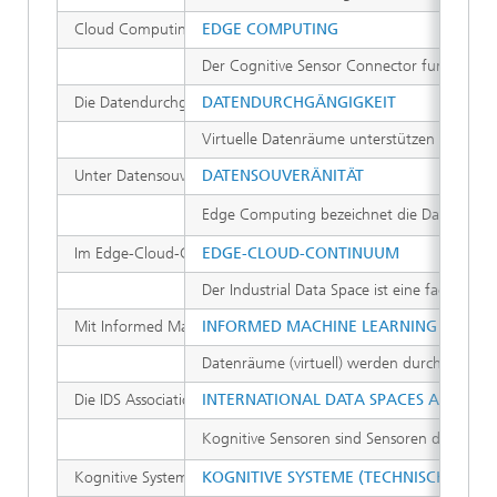
Cloud Computing bezeichnet die Verarbeitung und Speicherung 
EDGE COMPUTING
Der Cognitive Sensor Connector fungiert als
Die Datendurchgängigkeit ist ein entscheidender Faktor in de
DATENDURCHGÄNGIGKEIT
Virtuelle Datenräume unterstützen den sich
Unter Datensouveränität (nicht digitale Souveränität) soll di
DATENSOUVERÄNITÄT
Edge Computing bezeichnet die Datenverarbe
Im Edge-Cloud-Continuum sind dezentrales Edge-Computing und 
EDGE-CLOUD-CONTINUUM
Der Industrial Data Space ist eine fachlich
Mit Informed Machine Learning werden Ansätze des maschinelle
INFORMED MACHINE LEARNING
Datenräume (virtuell) werden durch ihre An
Die IDS Association ist ein gemeinnütziger Verein. Im Verein
INTERNATIONAL DATA SPACES ASSOCIAT
Kognitive Sensoren sind Sensoren der nächs
Kognitive Systeme sind technische Systeme, die digitale Inf
KOGNITIVE SYSTEME (TECHNISCH)