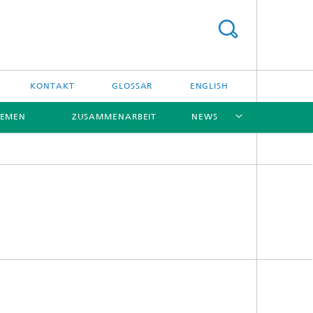
KONTAKT
GLOSSAR
ENGLISH
HEMEN
ZUSAMMENARBEIT
NEWS
[X]
[X]
[X]