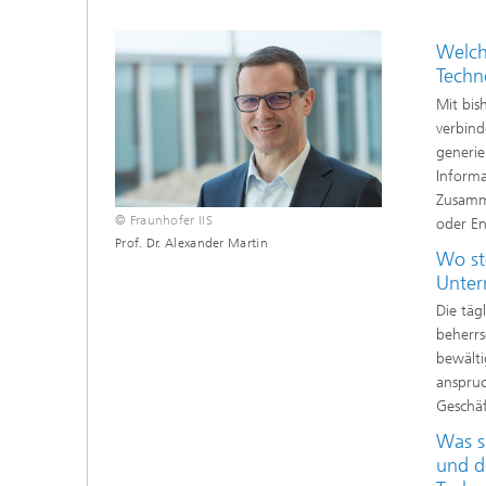
Welche
Techn
Mit bis
verbind
generi
Informa
Zusamme
© Fraunhofer IIS
oder En
Prof. Dr. Alexander Martin
Wo st
Unter
Die täg
beherrs
bewälti
anspruc
Geschäf
Was s
und d