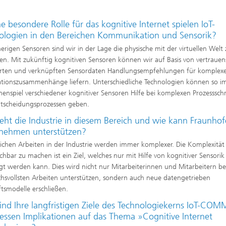
 besondere Rolle für das kognitive Internet spielen IoT-
ologien in den Bereichen Kommunikation und Sensorik?
herigen Sensoren sind wir in der Lage die physische mit der virtuellen Welt 
en. Mit zukünftig kognitiven Sensoren können wir auf Basis von vertraue
erten und verknüpften Sensordaten Handlungsempfehlungen für komplex
tionszusammenhänge liefern. Unterschiedliche Technologien können so i
nspiel verschiedener kognitiver Sensoren Hilfe bei komplexen Prozessschr
tscheidungsprozessen geben.
eht die Industrie in diesem Bereich und wie kann Fraunhof
nehmen unterstützen?
lichen Arbeiten in der Industrie werden immer komplexer. Die Komplexität
chbar zu machen ist ein Ziel, welches nur mit Hilfe von kognitiver Sensorik
gt werden kann. Dies wird nicht nur Mitarbeiterinnen und Mitarbeitern be
hsvollsten Arbeiten unterstützen, sondern auch neue datengetrieben
tsmodelle erschließen.
ind Ihre langfristigen Ziele des Technologiekerns IoT-COM
essen Implikationen auf das Thema »Cognitive Internet