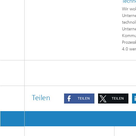
Techn
Wir wol
Untern
technol
Unterne
Kommuni
Prozess
4.0 wer
Teilen
TEILEN
TEILEN