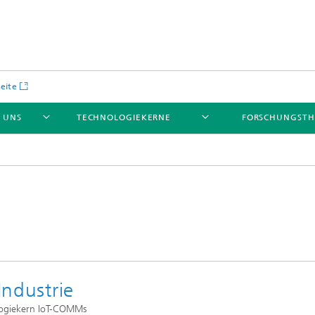
seite
 UNS
TECHNOLOGIEKERNE
FORSCHUNGST
n
Industrie
ologiekern IoT-COMMs