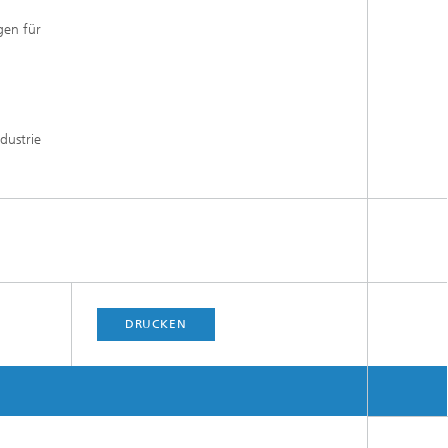
gen für
n
dustrie
DRUCKEN