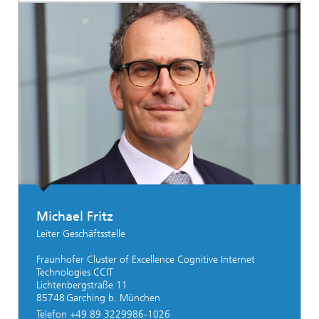
Michael Fritz
Leiter Geschäftsstelle
Fraunhofer Cluster of Excellence Cognitive Internet
Technologies CCIT
Lichtenbergstraße 11
85748 Garching b. München
Telefon +49 89 3229986-1026