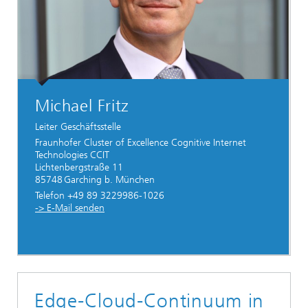
Michael Fritz
Leiter Geschäftsstelle
Fraunhofer Cluster of Excellence Cognitive Internet
Technologies CCIT
Lichtenbergstraße 11
85748 Garching b. München
Telefon +49 89 3229986-1026
-> E-Mail senden
Edge-Cloud-Continuum in